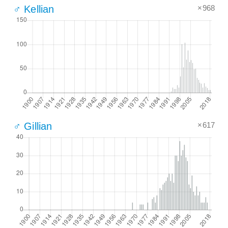
×968
♂ Kellian
×617
♂ Gillian