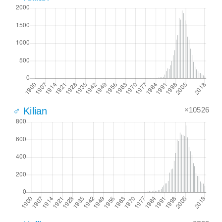
×10526
♂ Kilian