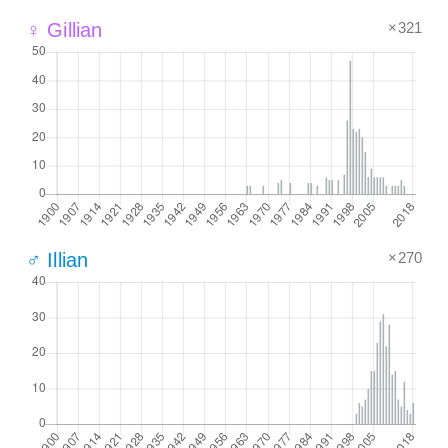
×321
♀ Gillian
×270
♂ Illian