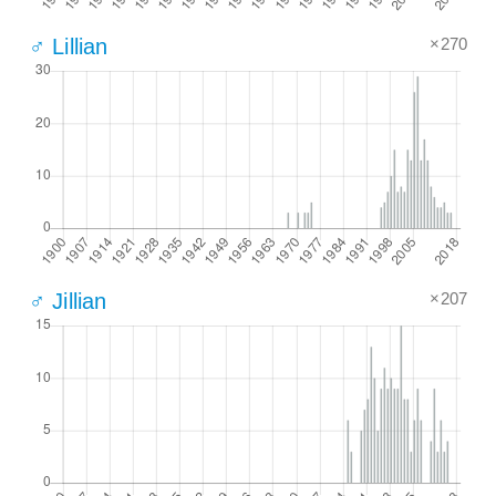
×270
♂ Lillian
×207
♂ Jillian