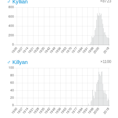
×8723
♂ Kyllian
×1100
♂ Killyan