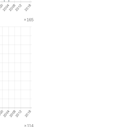
×165
×114