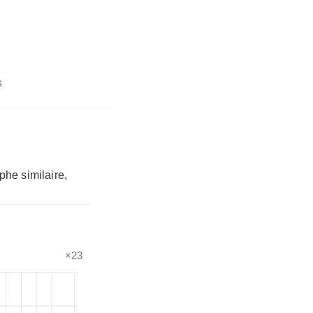
s
phe similaire,
×23