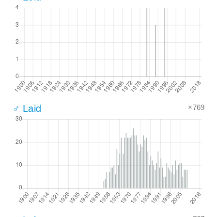
×769
♂ Laid