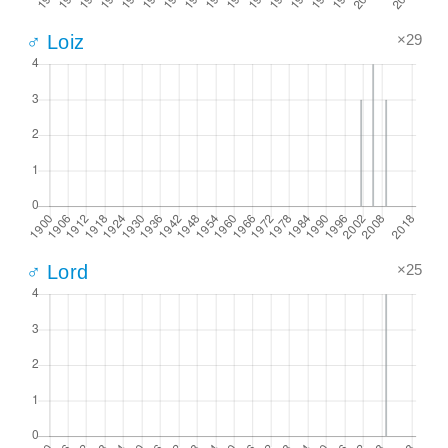
×29
♂ Loiz
×25
♂ Lord