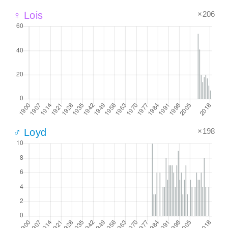
×206
♀ Lois
×198
♂ Loyd