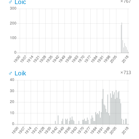
×767
♂ Loic
×713
♂ Loik