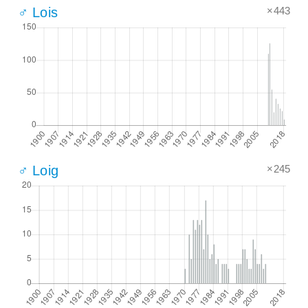
×443
♂ Lois
×245
♂ Loig