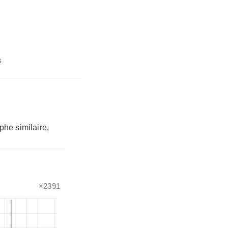
s
phe similaire,
×2391