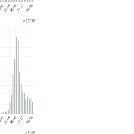
×1008
×948