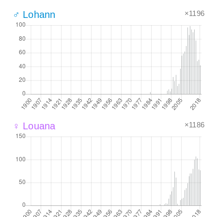
×1196
♂ Lohann
×1186
♀ Louana