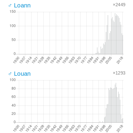
×2449
♂ Loann
×1293
♂ Louan