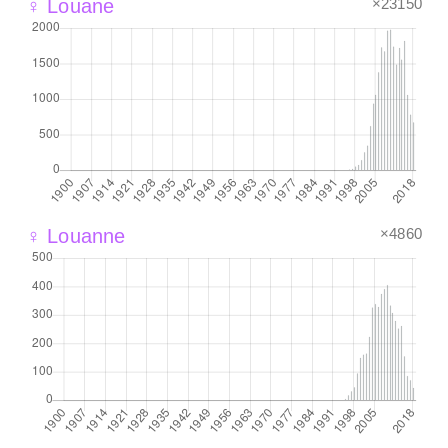
×23150
♀ Louane
×4860
♀ Louanne