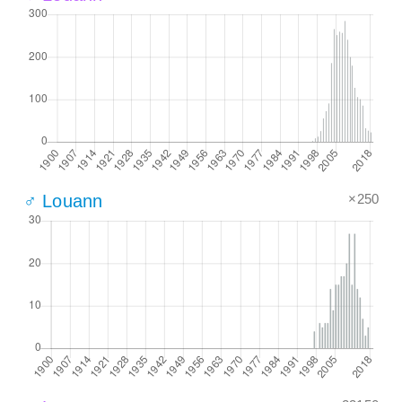
×250
♂ Louann