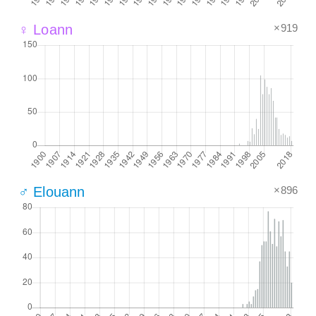
×919
♀ Loann
×896
♂ Elouann