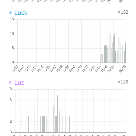
×182
♂ Luck
×126
♀ Luc