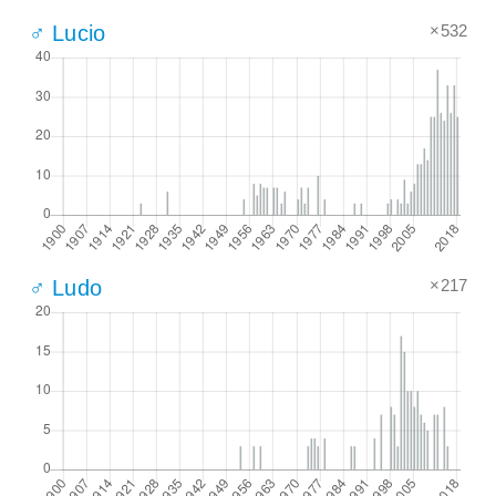
×532
♂ Lucio
×217
♂ Ludo