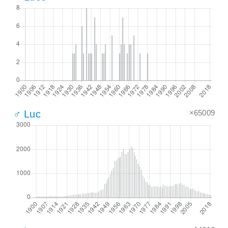
×65009
♂ Luc