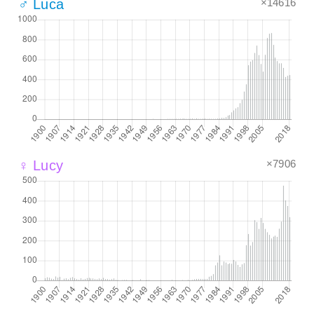
×14616
♂ Luca
×7906
♀ Lucy