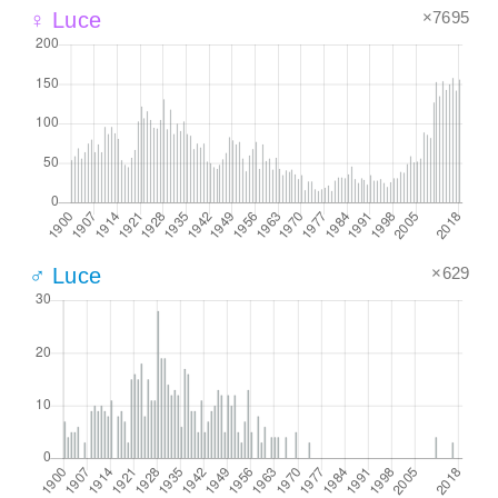
×7695
♀ Luce
×629
♂ Luce