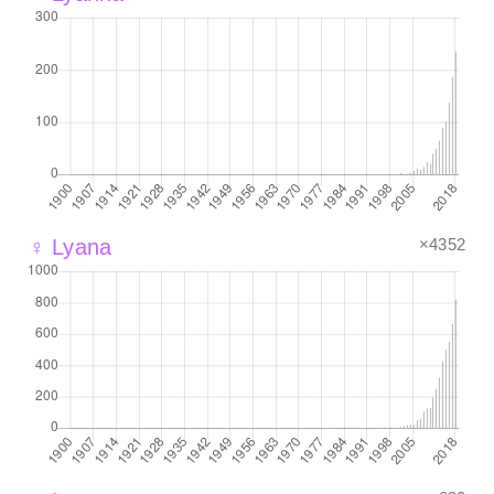
×4352
♀ Lyana