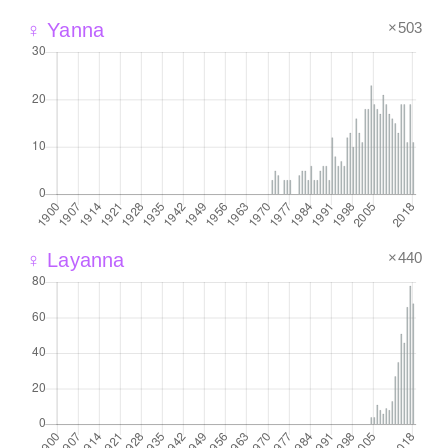
×503
♀ Yanna
×440
♀ Layanna