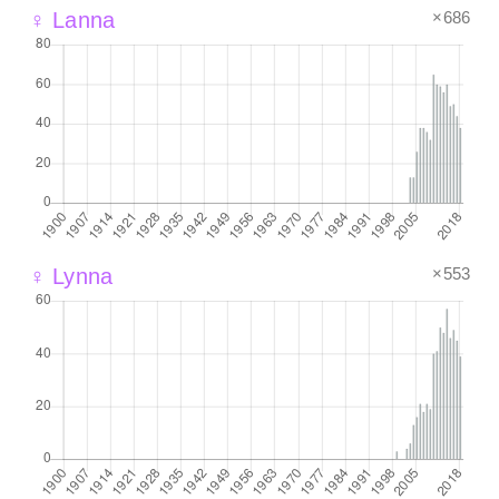
×686
♀ Lanna
×553
♀ Lynna