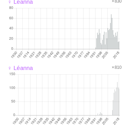
×830
♀ Leanna
×810
♀ Léanna