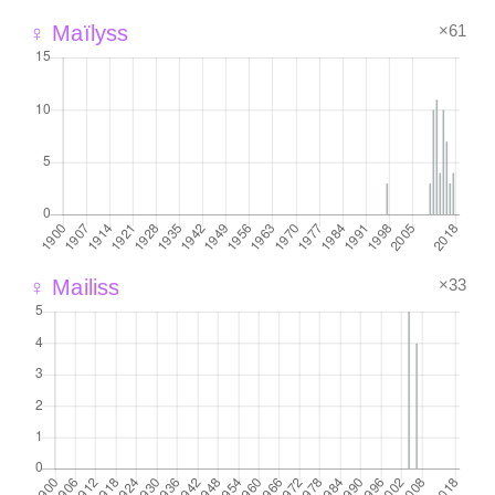
×61
♀ Maïlyss
×33
♀ Mailiss