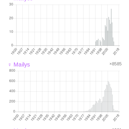
×8585
♀ Mailys