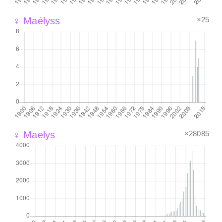
×25
♀ Maélyss
×28085
♀ Maelys