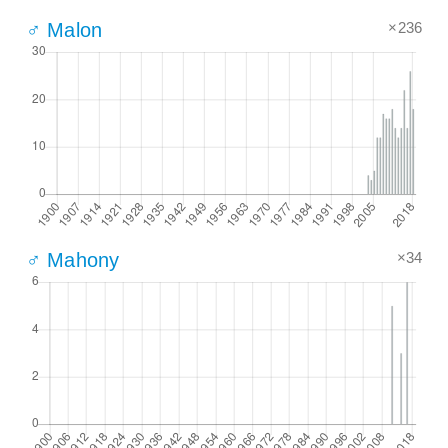
×236
♂ Malon
×34
♂ Mahony