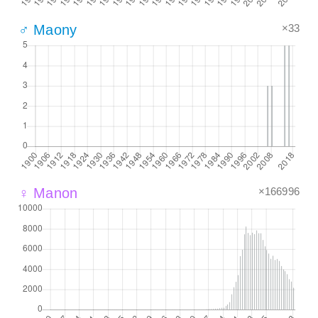
×33
♂ Maony
×166996
♀ Manon