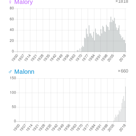
×1818
♀ Malory
×660
♂ Malonn