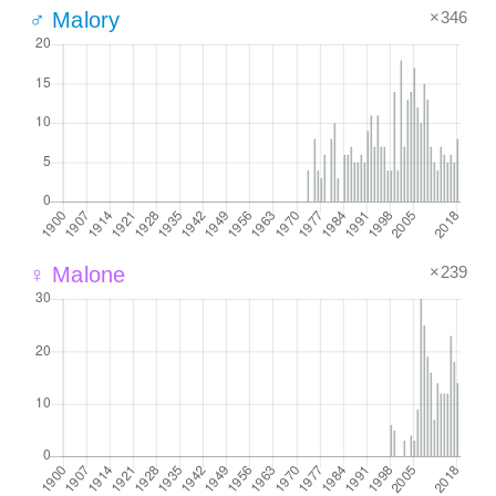
×346
♂ Malory
×239
♀ Malone