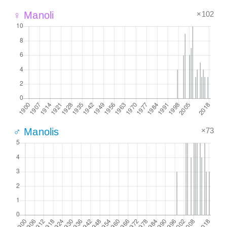
×102
♀ Manoli
×73
♂ Manolis