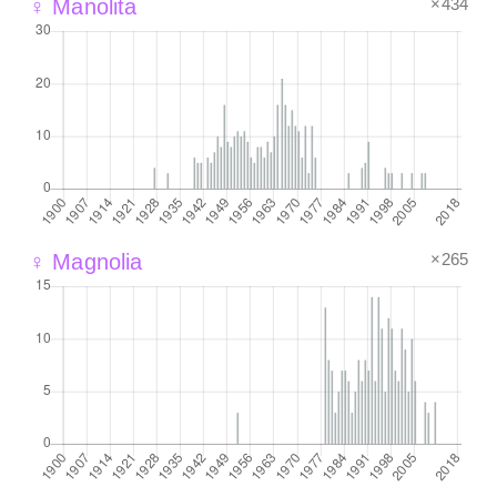
×434
♀ Manolita
×265
♀ Magnolia