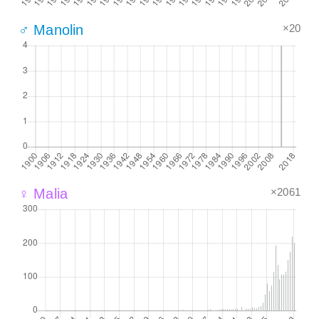
×20
♂ Manolin
×2061
♀ Malia