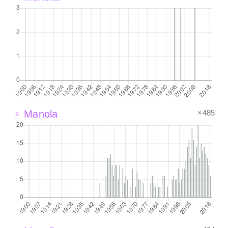
×485
♀ Manola