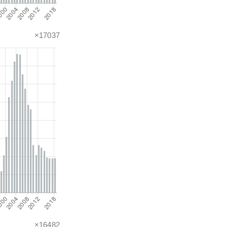
×17037
×16482