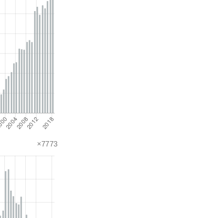
×7773