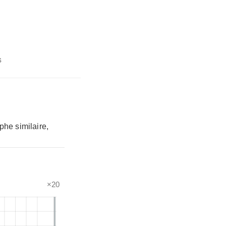
s
phe similaire,
×20