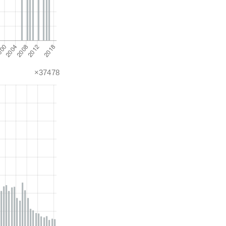
×37478