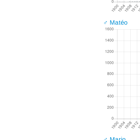
♂ Matéo
♂ Mario