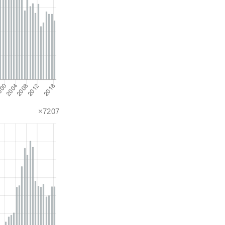
×7207