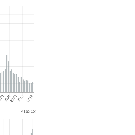
×16302