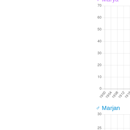
♂ Marjan