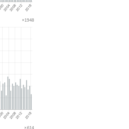
×1948
×614