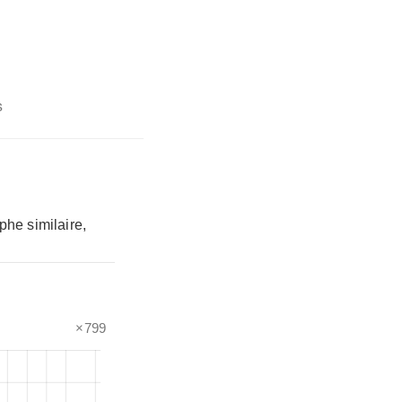
s
phe similaire,
×799