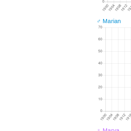
♂ Marian
♀ Marya