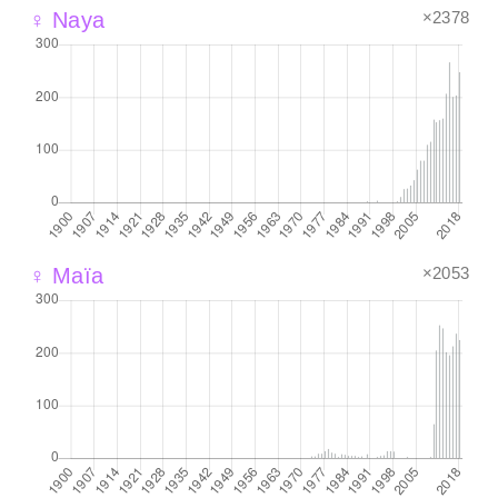
×2378
♀ Naya
×2053
♀ Maïa