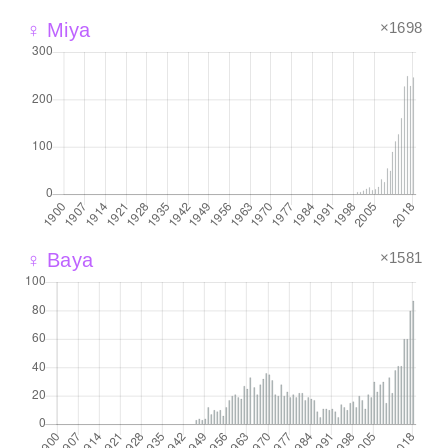
×1698
♀ Miya
×1581
♀ Baya