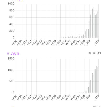
×14138
♀ Aya