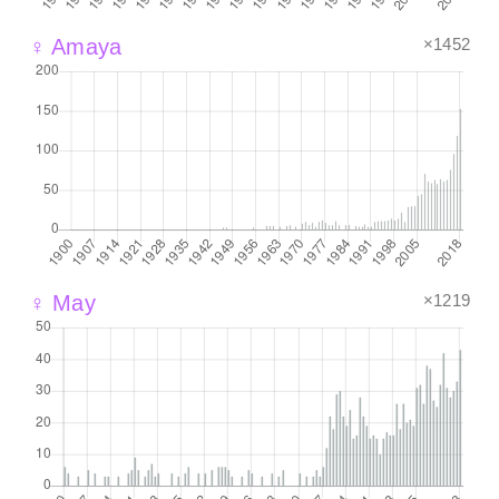
×1452
♀ Amaya
×1219
♀ May