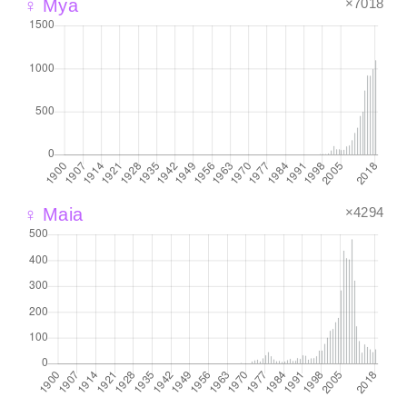
×7018
♀ Mya
×4294
♀ Maia