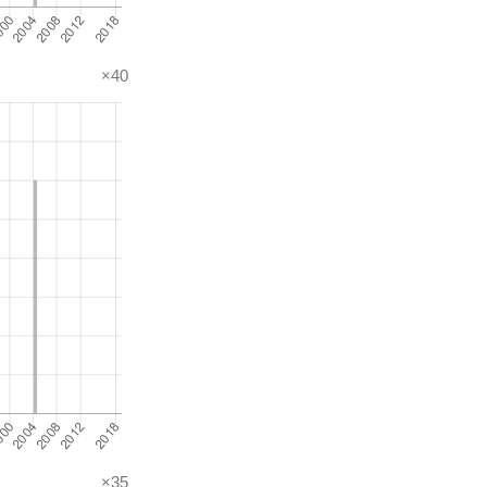
×40
×35