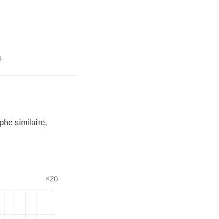
s
phe similaire,
×20