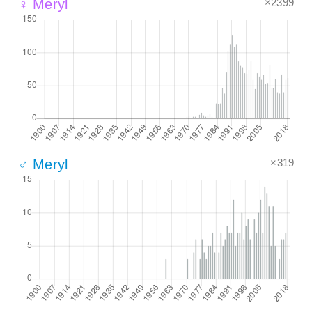
×2399
♀ Meryl
×319
♂ Meryl