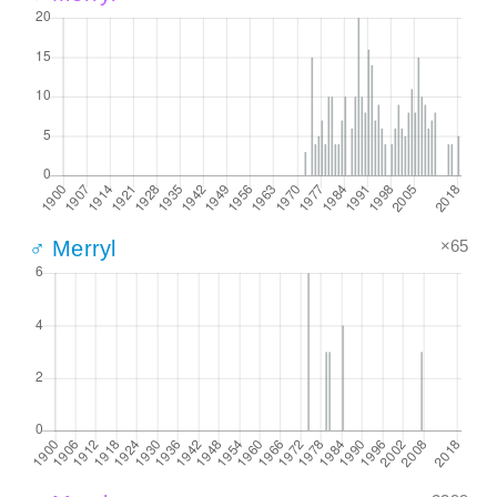
×65
♂ Merryl