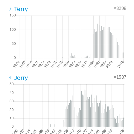
×3298
♂ Terry
×1587
♂ Jerry