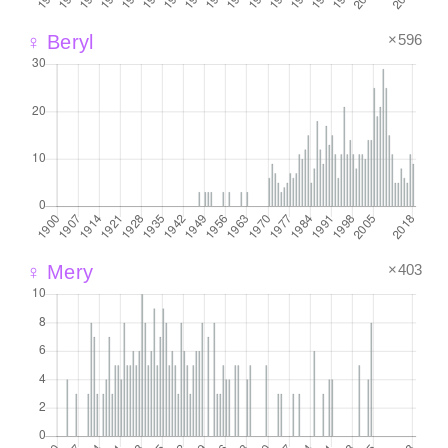
×596
♀ Beryl
×403
♀ Mery