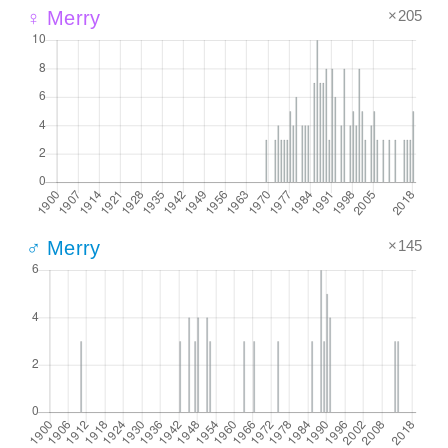
×205
♀ Merry
×145
♂ Merry