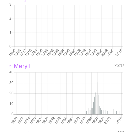
×247
♀ Meryll