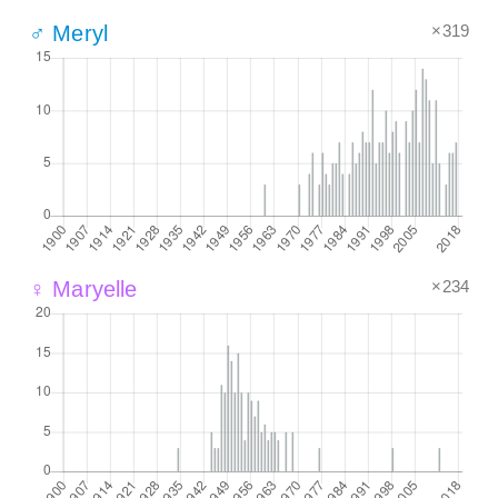
×319
♂ Meryl
×234
♀ Maryelle