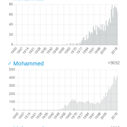
×9692
♂ Mohammed