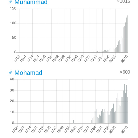
×1016
♂ Muhammad
×600
♂ Mohamad