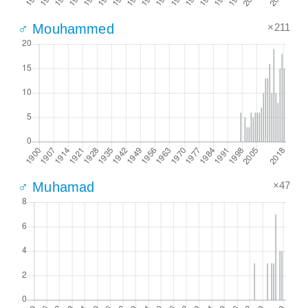
×211
♂ Mouhammed
×47
♂ Muhamad