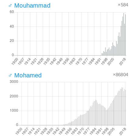
×584
♂ Mouhammad
×86804
♂ Mohamed