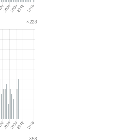
×228
×53