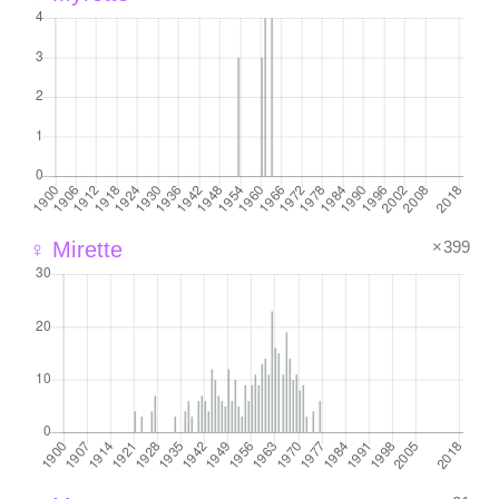
×399
♀ Mirette