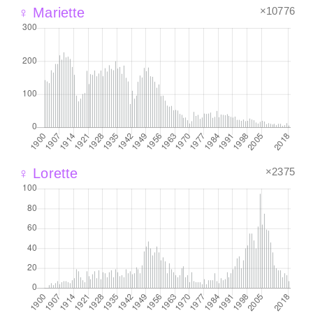
×10776
♀ Mariette
×2375
♀ Lorette