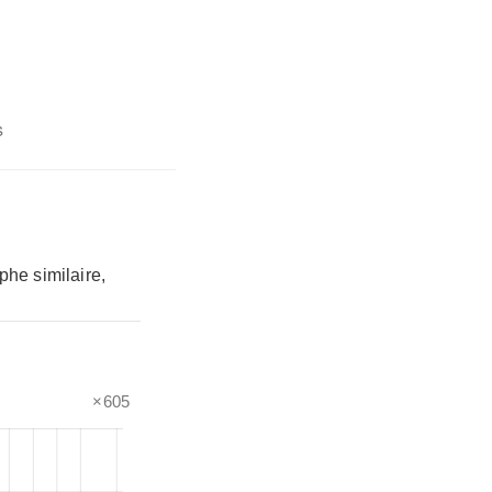
s
phe similaire,
×605