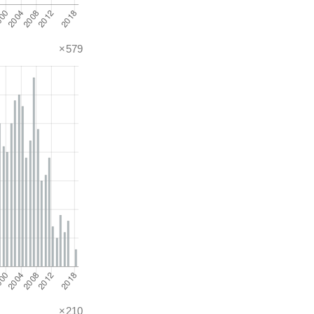
×579
×210