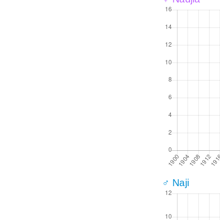
♂ Naji