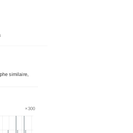
s
phe similaire,
×300