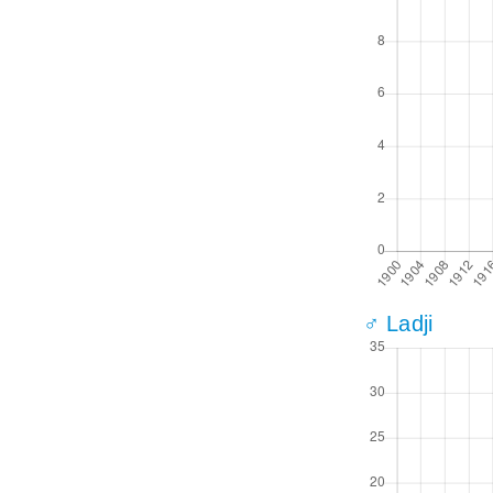
♂ Ladji