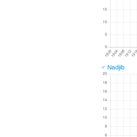
♂ Nadjib