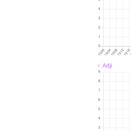
♀ Adji