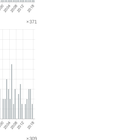
×371
×309