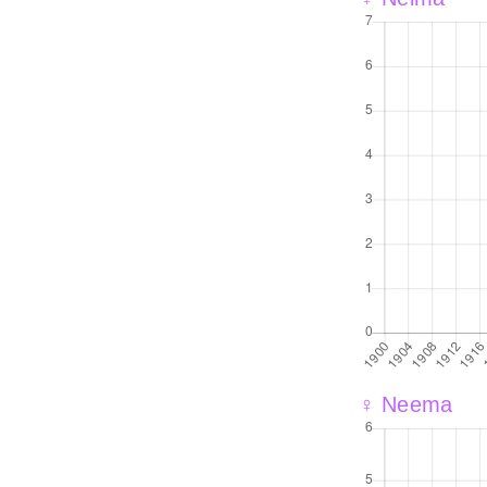
♀ Neema