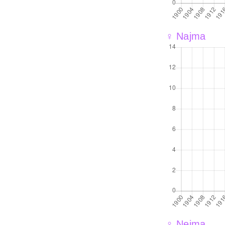
♀ Najma
♀ Neima