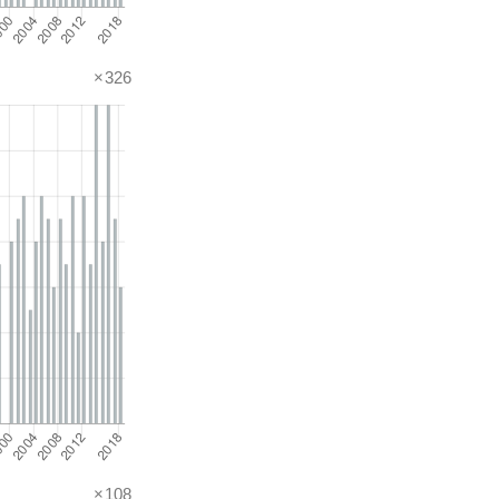
×326
×108