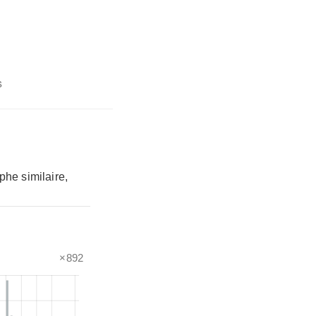
s
phe similaire,
×892