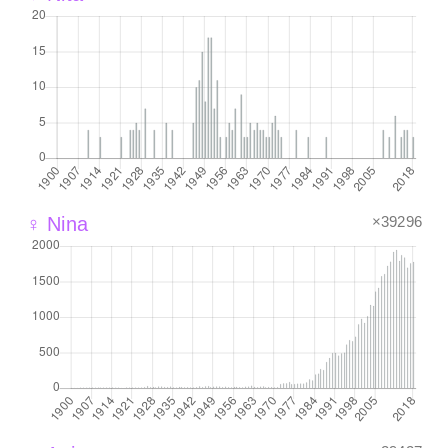
×39296
♀ Nina