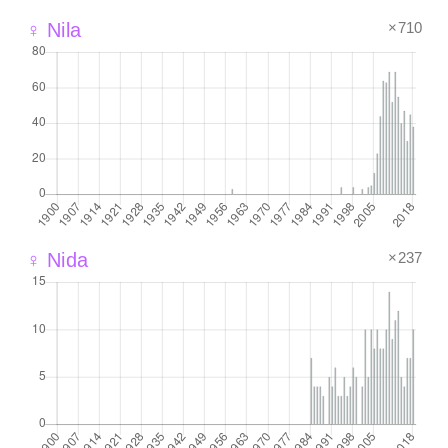
×710
♀ Nila
×237
♀ Nida