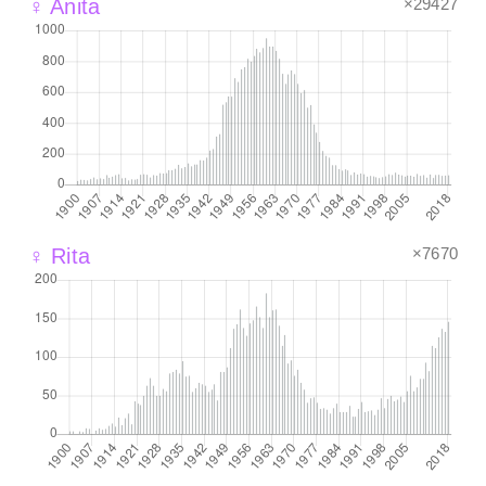
×29427
♀ Anita
×7670
♀ Rita