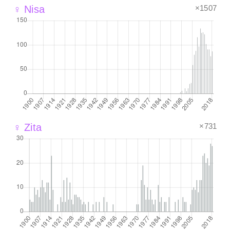
×1507
♀ Nisa
×731
♀ Zita