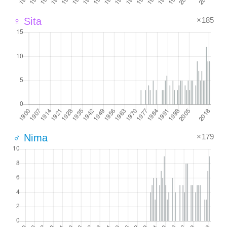
×185
♀ Sita
×179
♂ Nima