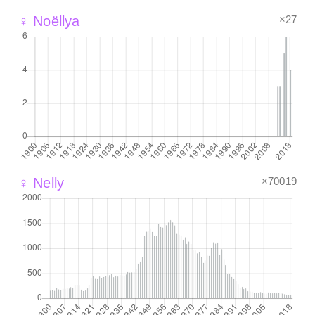
×27
♀ Noëllya
×70019
♀ Nelly