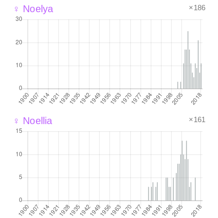
×186
♀ Noelya
×161
♀ Noellia