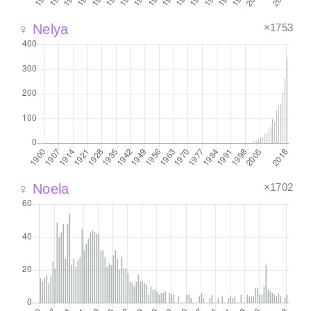
×1753
♀ Nelya
×1702
♀ Noela