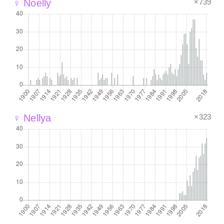
×739
♀ Noelly
×323
♀ Nellya