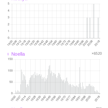
×6520
♀ Noella