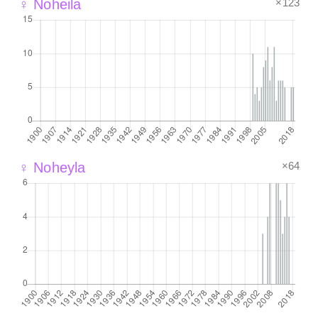
×123
♀ Noheila
×64
♀ Noheyla