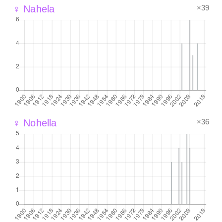
×39
♀ Nahela
×36
♀ Nohella