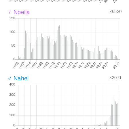
×6520
♀ Noella
×3071
♂ Nahel