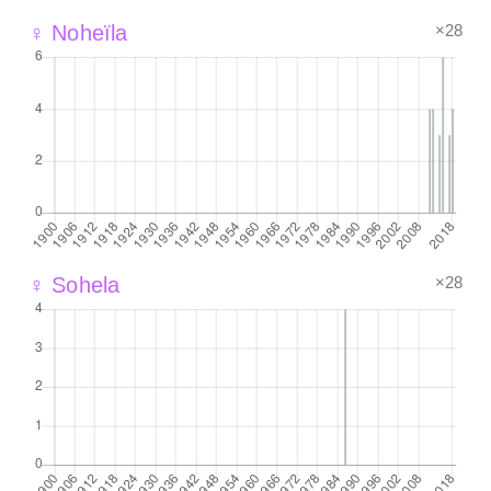
×28
♀ Noheïla
×28
♀ Sohela