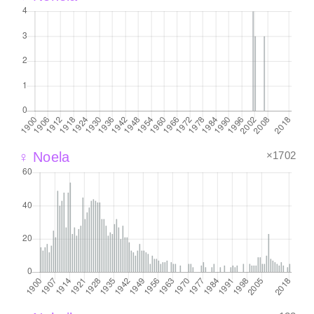
×1702
♀ Noela