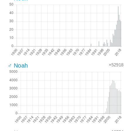
×52918
♂ Noah