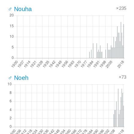
×235
♂ Nouha
×73
♂ Noeh