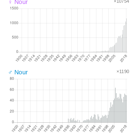
×10754
♀ Nour
×1190
♂ Nour