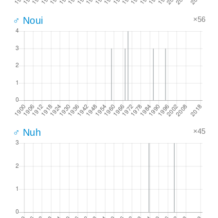
×56
♂ Noui
×45
♂ Nuh