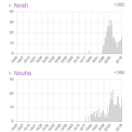
×392
♀ Noah
×360
♀ Nouha