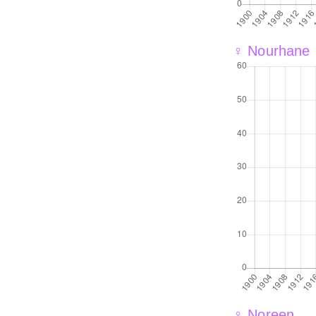
♀ Nourhane
♀ Noreen