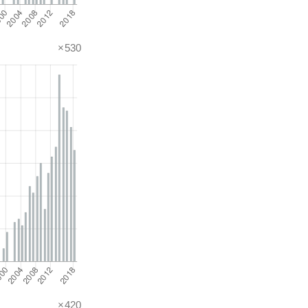
×530
×420