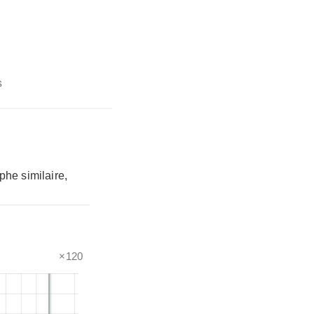
s
phe similaire,
×120