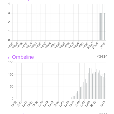
×3414
♀ Ombeline