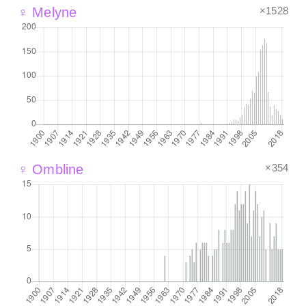
×1528
♀ Melyne
×354
♀ Ombline