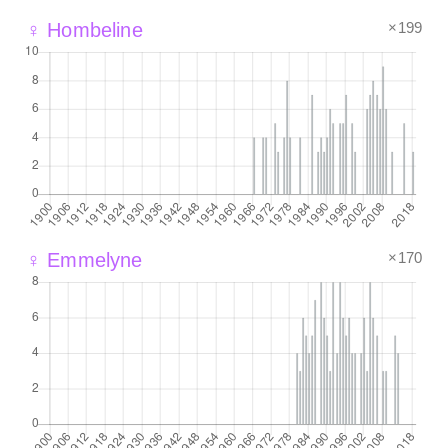
×199
♀ Hombeline
×170
♀ Emmelyne