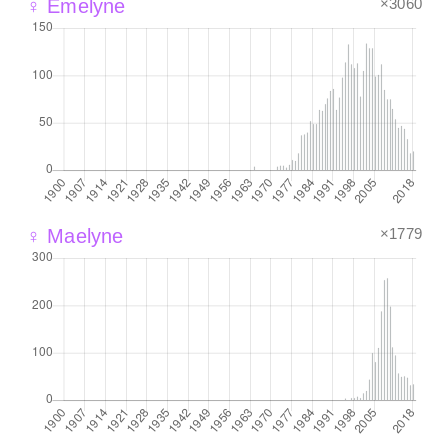
×3060
♀ Emelyne
×1779
♀ Maelyne