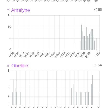
×166
♀ Amelyne
×154
♀ Obeline