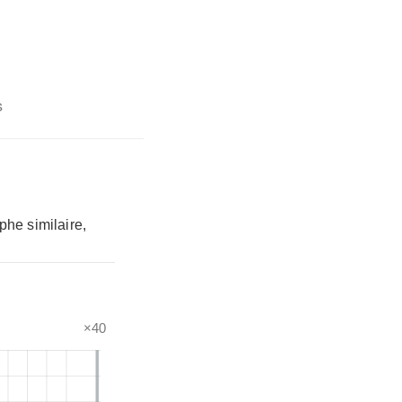
s
phe similaire,
×40