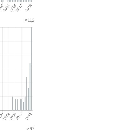
×112
×97