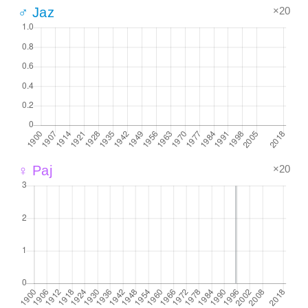
×20
♂ Jaz
×20
♀ Paj