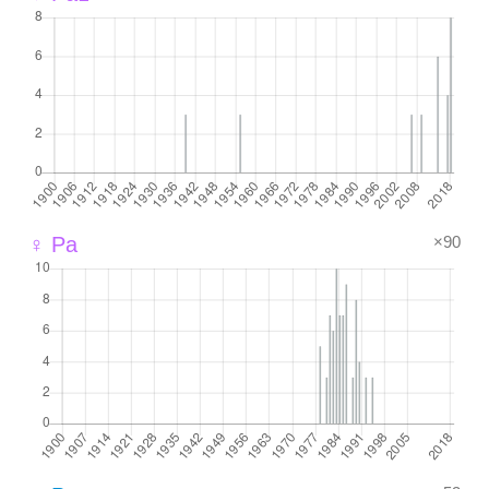
×90
♀ Pa