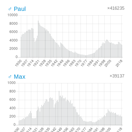
×416235
♂ Paul
×39137
♂ Max