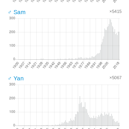
×5415
♂ Sam
×5067
♂ Yan