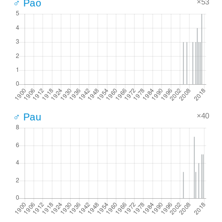
×53
♂ Pao
×40
♂ Pau