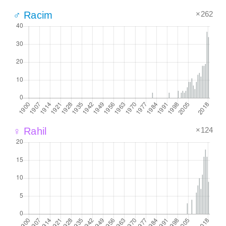
×262
♂ Racim
×124
♀ Rahil