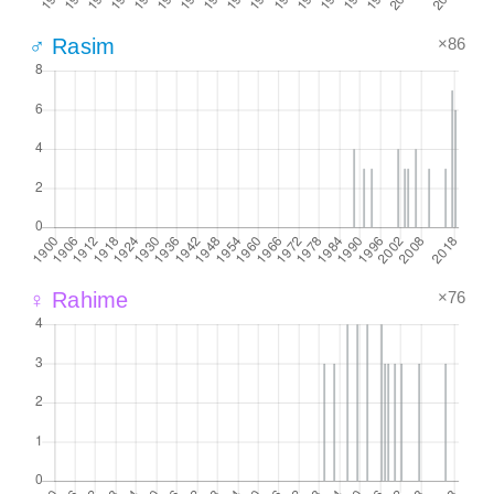
×86
♂ Rasim
×76
♀ Rahime