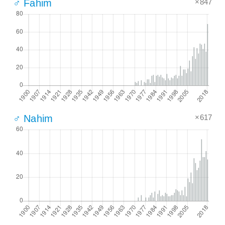
×847
♂ Fahim
×617
♂ Nahim