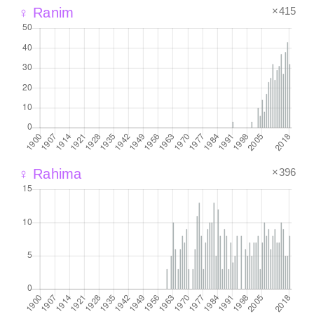
×415
♀ Ranim
×396
♀ Rahima