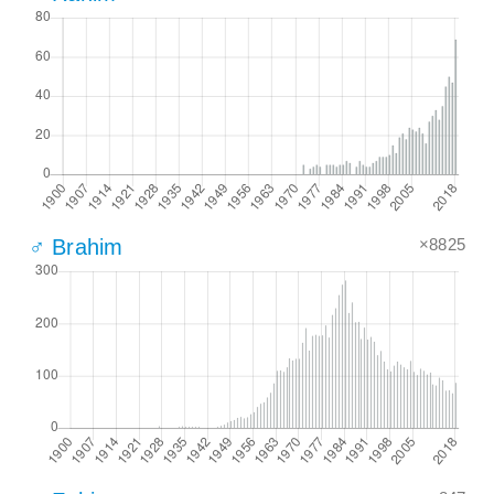
×8825
♂ Brahim