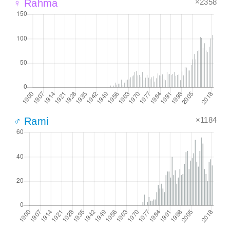
×2358
♀ Rahma
×1184
♂ Rami