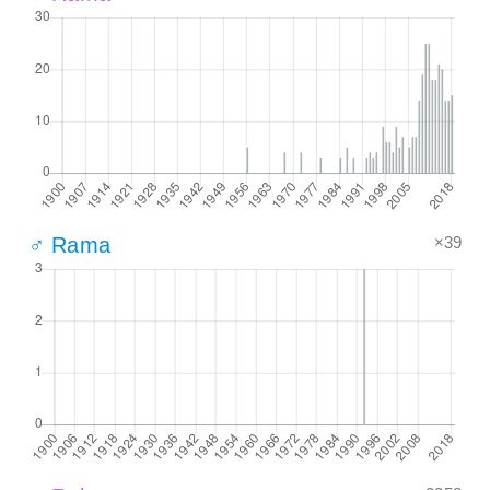
×39
♂ Rama