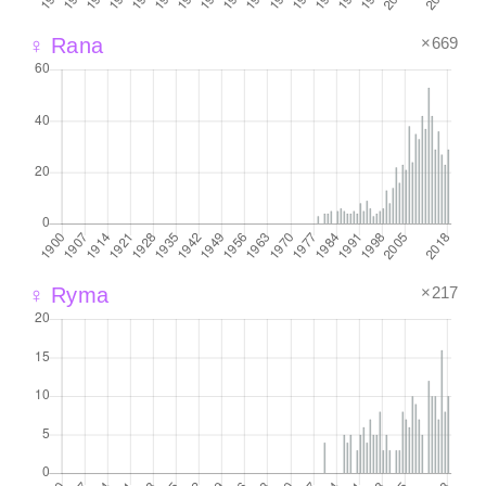
×669
♀ Rana
×217
♀ Ryma