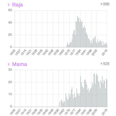
×998
♀ Raja
×928
♀ Mama