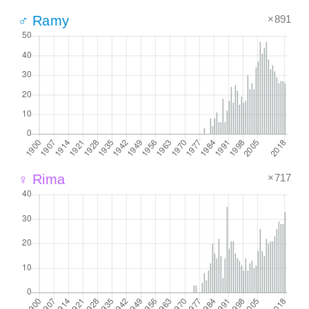
×891
♂ Ramy
×717
♀ Rima