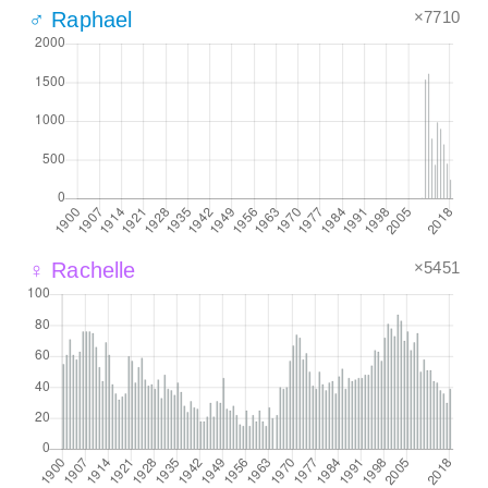
×7710
♂ Raphael
×5451
♀ Rachelle