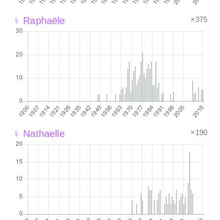
×375
♀ Raphaële
×190
♀ Nathaelle