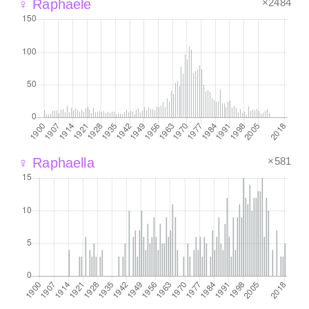
×2484
♀ Raphaele
×581
♀ Raphaella