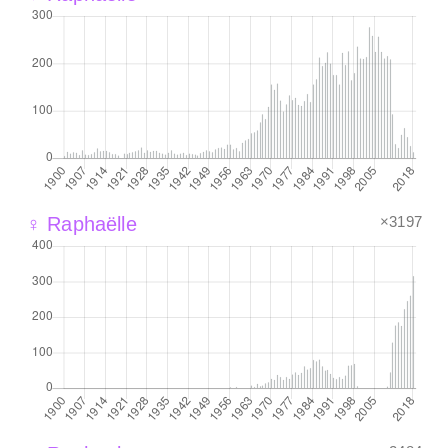
×3197
♀ Raphaëlle