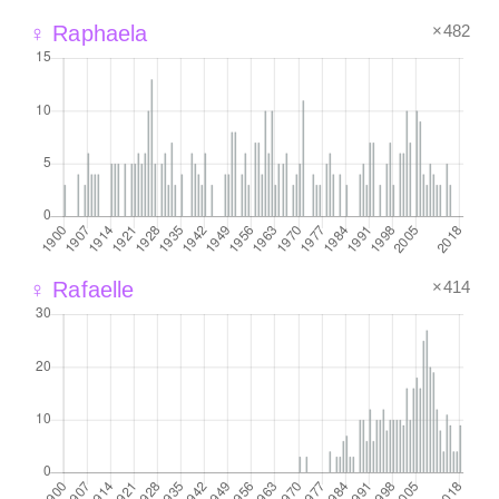
×482
♀ Raphaela
×414
♀ Rafaelle