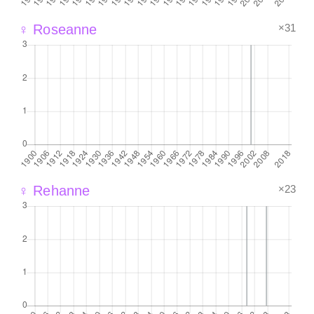
×31
♀ Roseanne
×23
♀ Rehanne