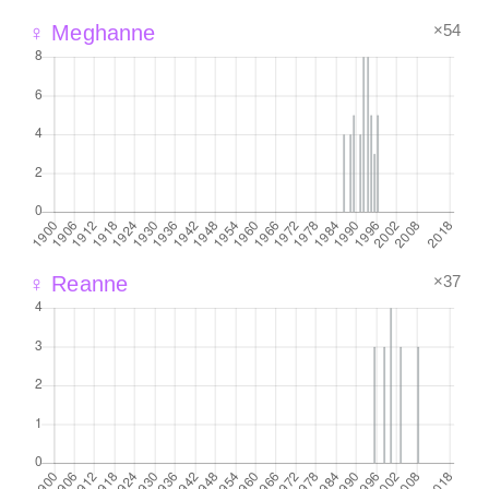
×54
♀ Meghanne
×37
♀ Reanne