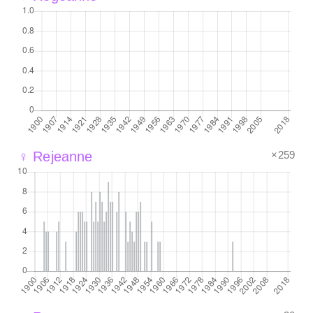
×259
♀ Rejeanne