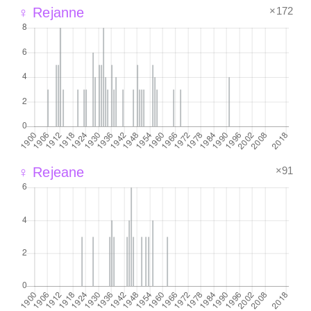
×172
♀ Rejanne
×91
♀ Rejeane