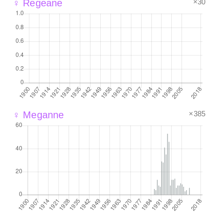
×30
♀ Regeane
×385
♀ Meganne