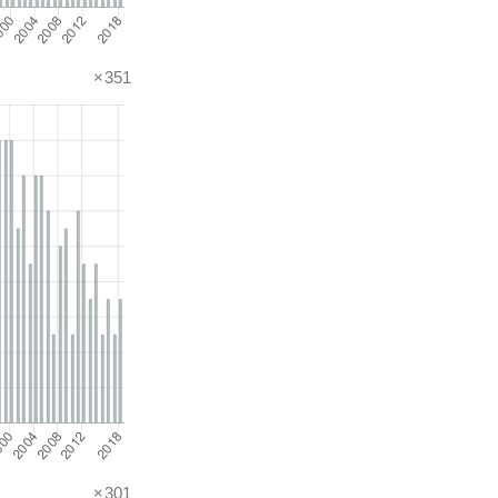
×351
×301