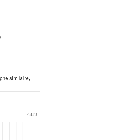
s
phe similaire,
×319