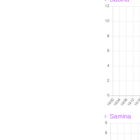
♀ Samina