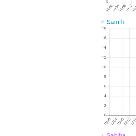
♂ Samih
♀ Sabiha