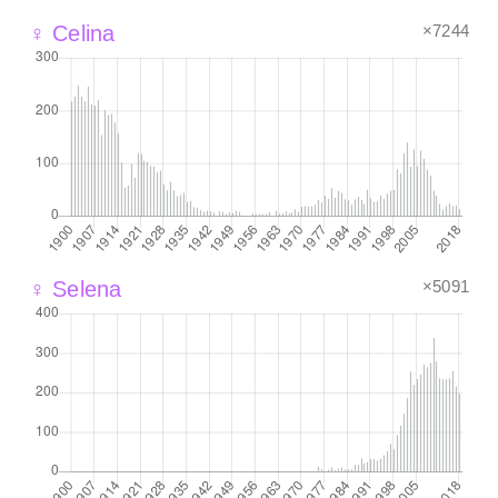
×7244
♀ Celina
×5091
♀ Selena