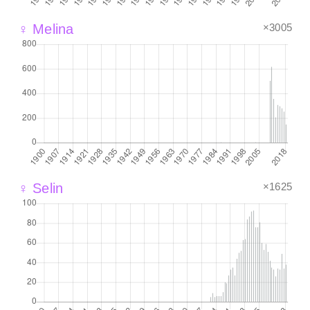
×3005
♀ Melina
×1625
♀ Selin