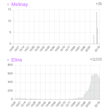
×35
♀ Melinay
×11315
♀ Elina