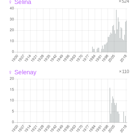
×524
♀ Selina
×110
♀ Selenay