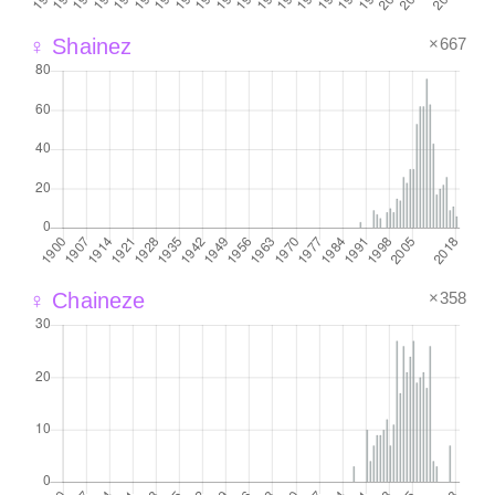
×667
♀ Shainez
×358
♀ Chaineze