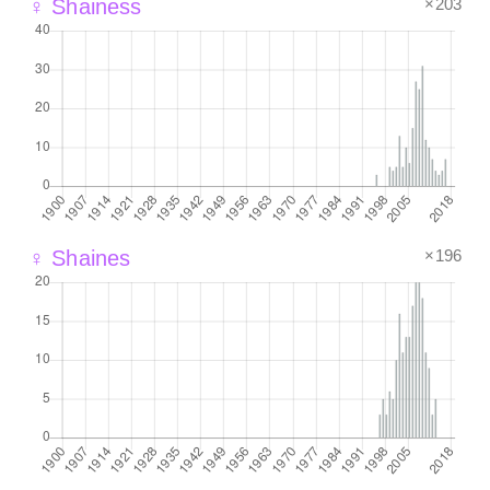
×203
♀ Shainess
×196
♀ Shaines