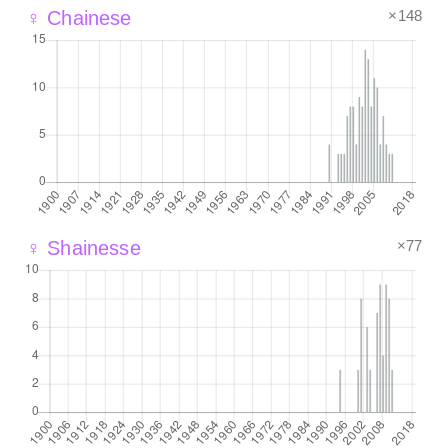
×148
♀ Chainese
×77
♀ Shainesse