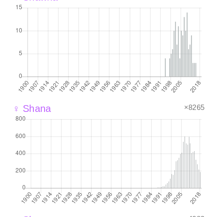
×8265
♀ Shana