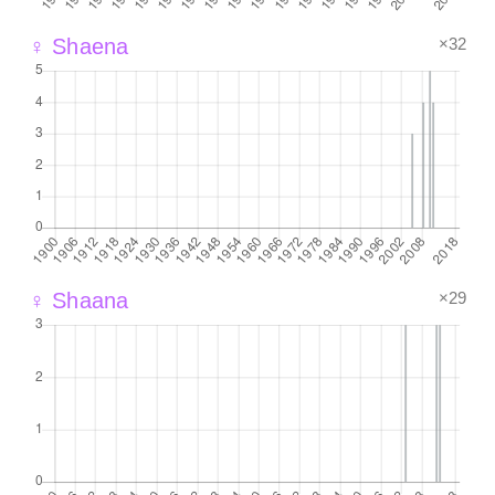
×32
♀ Shaena
×29
♀ Shaana