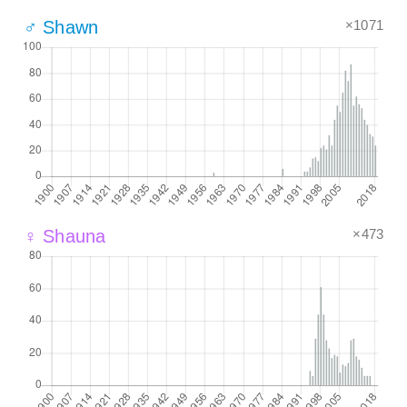
×1071
♂ Shawn
×473
♀ Shauna