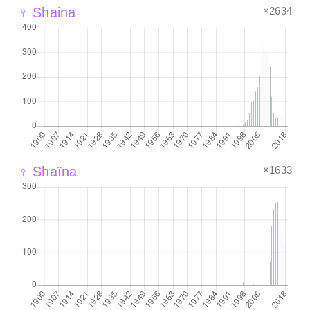
×2634
♀ Shaina
×1633
♀ Shaïna