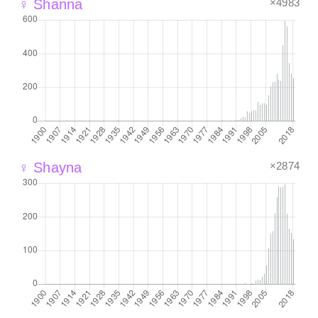
×4983
♀ Shanna
×2874
♀ Shayna