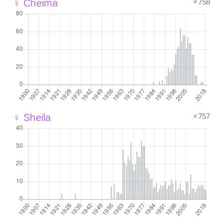
×758
♀ Cheima
×757
♀ Sheila