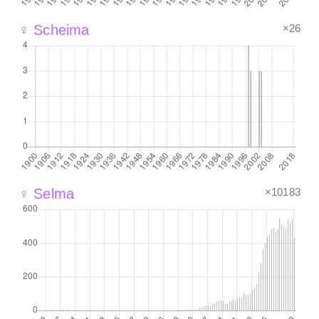
×26
♀ Scheima
×10183
♀ Selma