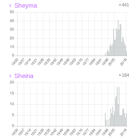
×441
♀ Sheyma
×184
♀ Sheina