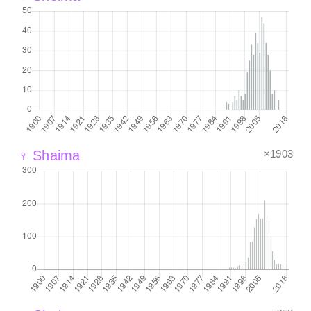
×1903
♀ Shaima