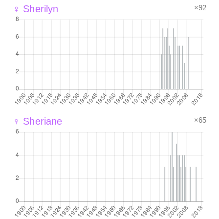
×92
♀ Sherilyn
×65
♀ Sheriane