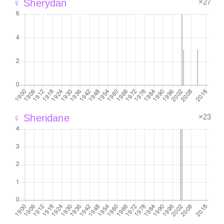
×27
♀ Sherydan
×23
♀ Sheridane