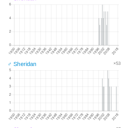
×53
♂ Sheridan