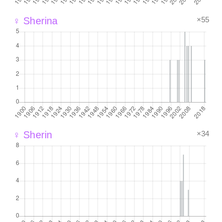
×55
♀ Sherina
×34
♀ Sherin