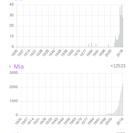
×12523
♀ Mia