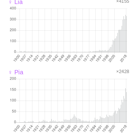
×4155
♀ Lia
×2428
♀ Pia