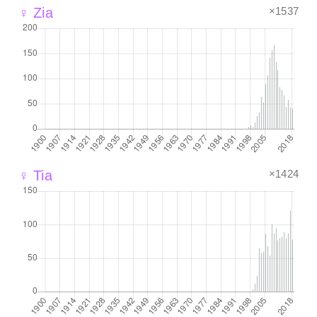
×1537
♀ Zia
×1424
♀ Tia