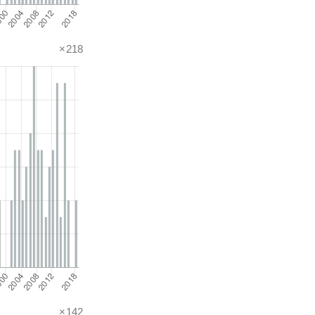
×218
×142