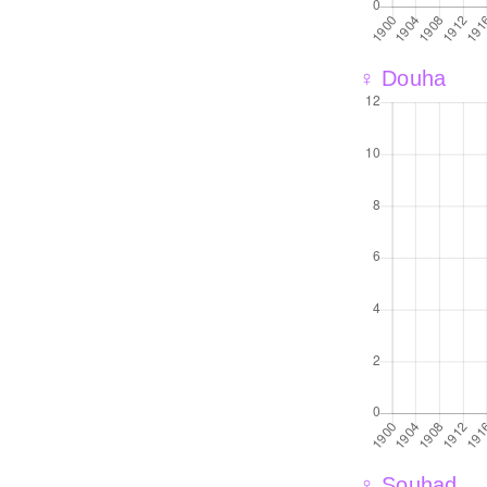
♀ Douha
♀ Souhad