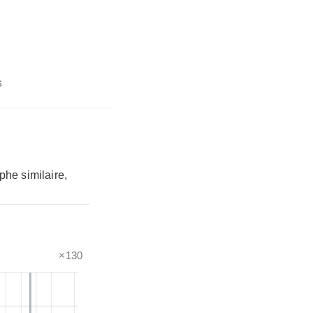
s
phe similaire,
×130