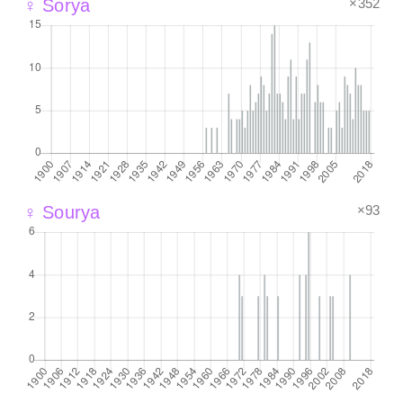
×352
♀ Sorya
×93
♀ Sourya