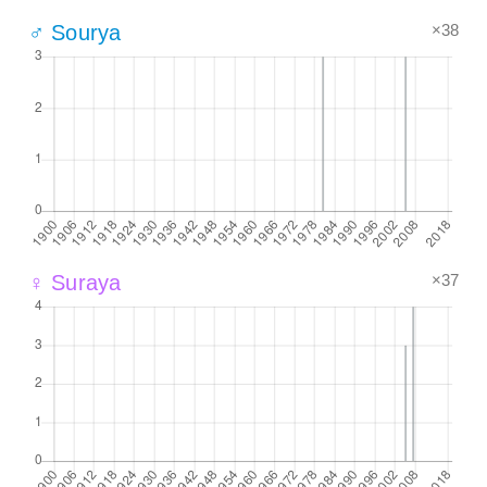
×38
♂ Sourya
×37
♀ Suraya