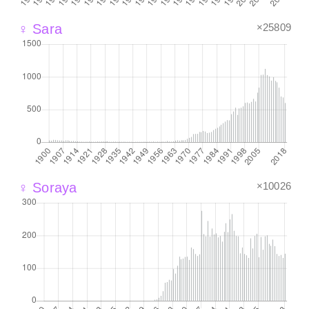
×25809
♀ Sara
×10026
♀ Soraya