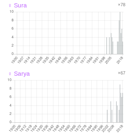
×78
♀ Sura
×67
♀ Sarya