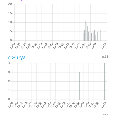
×41
♂ Surya