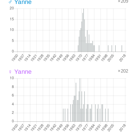
×209
♂ Yanne
×202
♀ Yanne