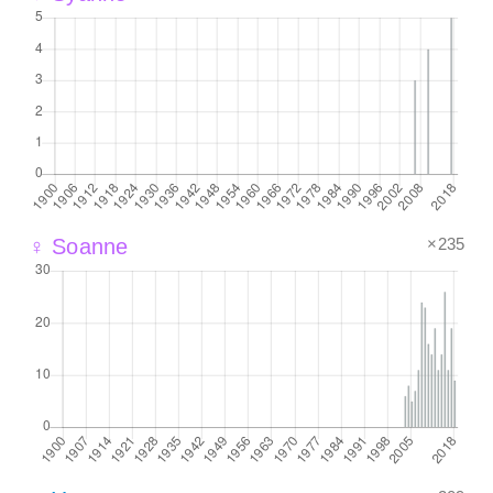
×235
♀ Soanne