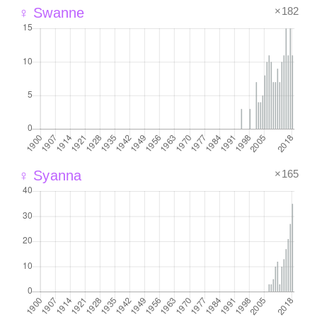
×182
♀ Swanne
×165
♀ Syanna