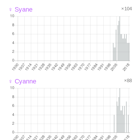
×104
♀ Syane
×88
♀ Cyanne