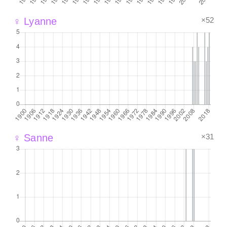
×52
♀ Lyanne
×31
♀ Sanne