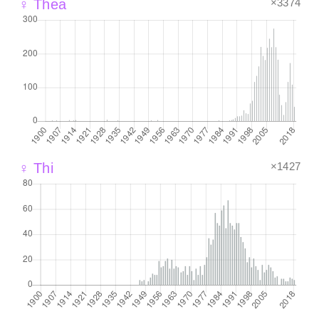
×3374
♀ Thea
×1427
♀ Thi