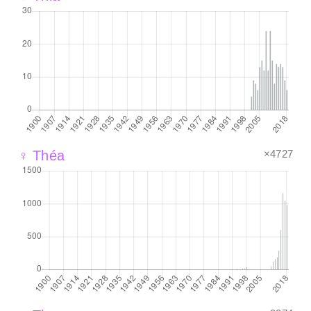
×4727
♀ Théa