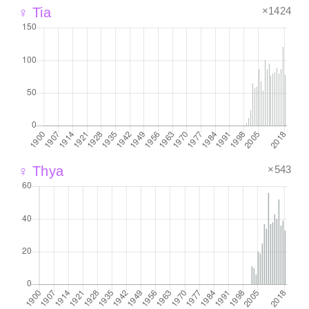
×1424
♀ Tia
×543
♀ Thya