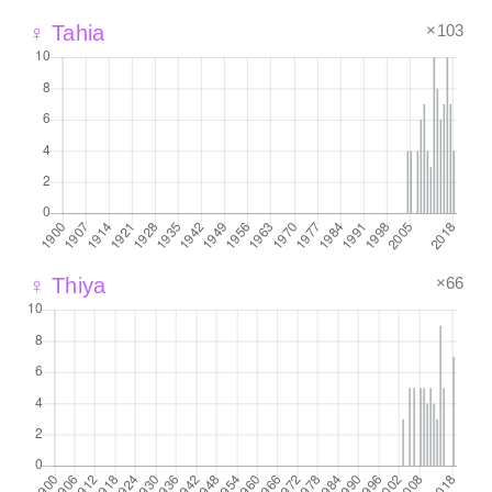
×103
♀ Tahia
×66
♀ Thiya