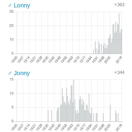
×363
♂ Lonny
×344
♂ Jonny