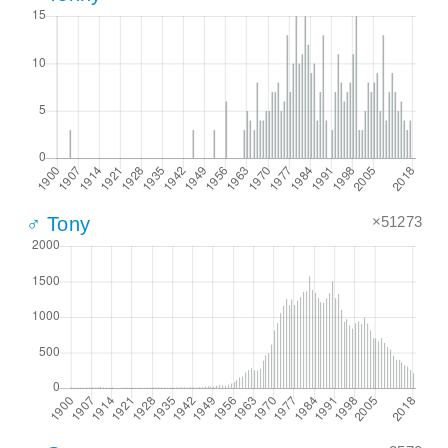
×51273
♂ Tony