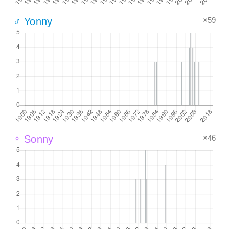
×59
♂ Yonny
×46
♀ Sonny