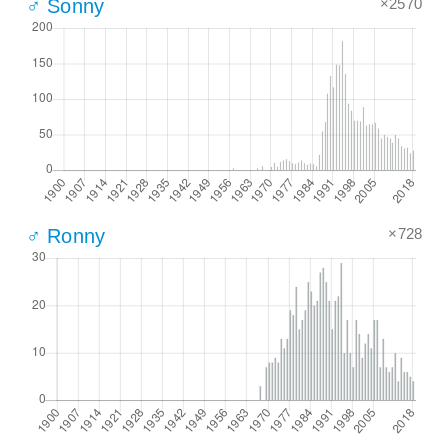
×2570
♂ Sonny
×728
♂ Ronny