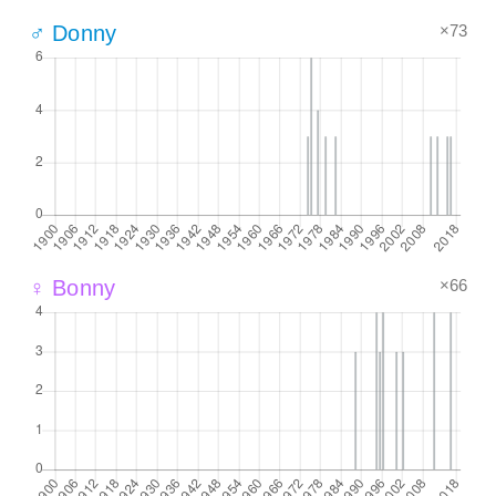
×73
♂ Donny
×66
♀ Bonny