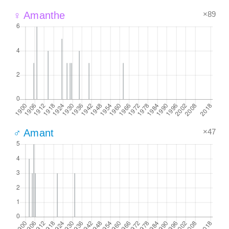
×89
♀ Amanthe
×47
♂ Amant