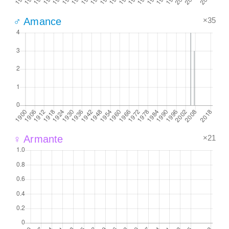
×35
♂ Amance
×21
♀ Armante