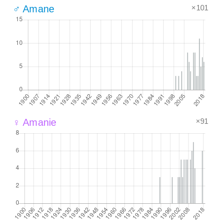
×101
♂ Amane
×91
♀ Amanie