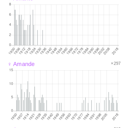
×297
♀ Amande