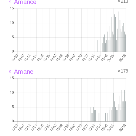
×213
♀ Amance
×179
♀ Amane