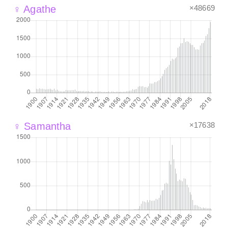
×48669
♀ Agathe
×17638
♀ Samantha