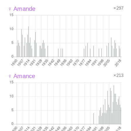
×297
♀ Amande
×213
♀ Amance