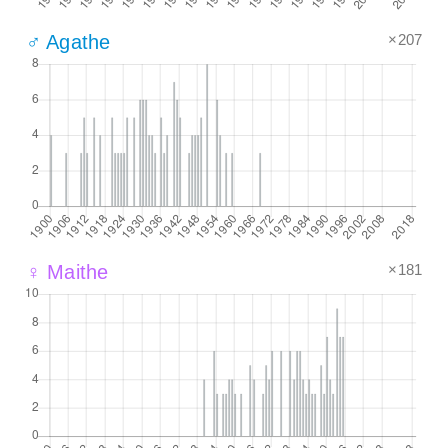
×207
♂ Agathe
×181
♀ Maithe