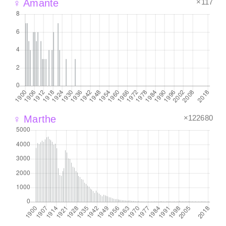
×117
♀ Amante
×122680
♀ Marthe