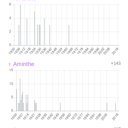
×143
♀ Aminthe