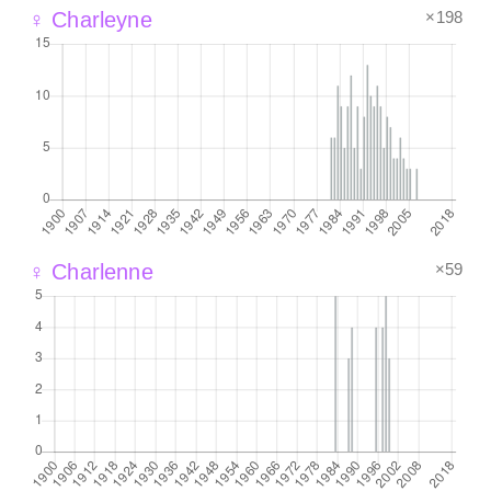
×198
♀ Charleyne
×59
♀ Charlenne