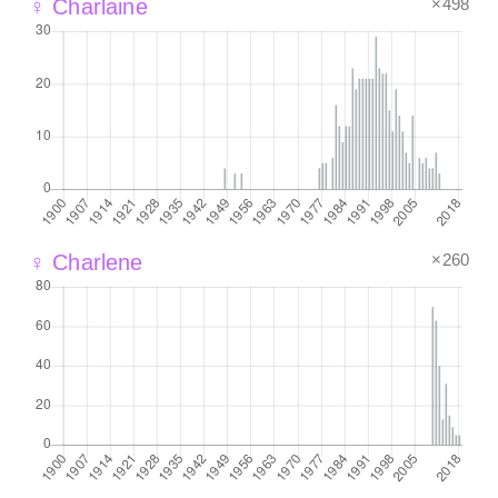
×498
♀ Charlaine
×260
♀ Charlene