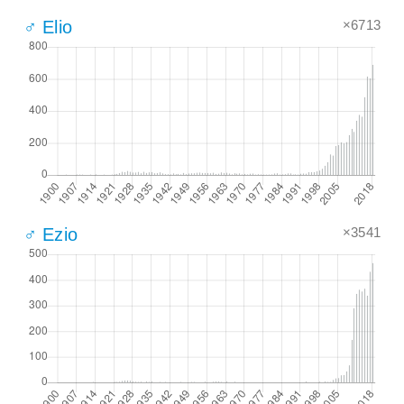
×6713
♂ Elio
×3541
♂ Ezio