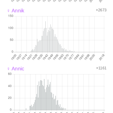
×2673
♀ Annik
×1161
♀ Annic