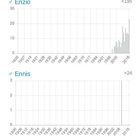
×195
♂ Enzio
×24
♂ Ennis