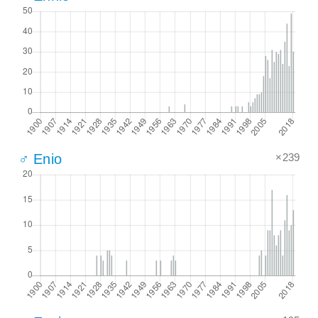
×239
♂ Enio