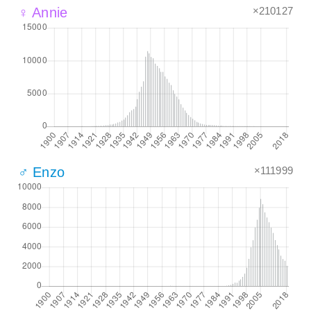
×210127
♀ Annie
×111999
♂ Enzo